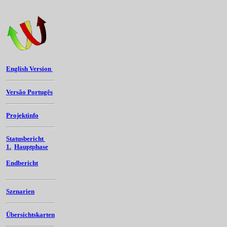
English Version
Versão Portugês
Projektinfo
Statusbericht
1.
.
Hauptphase
Endbericht
Szenarien
Übersichtskarten